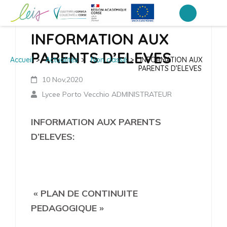
Aller
au
LPO Jean Paul de Rocca Serra –
INFORMATION AUX
contenu
Porto-Vecchio
(Pressez
PARENTS D’ELEVES
Accueil
>
Actualités
>
Non classé
>
INFORMATION AUX
Entrée)
PARENTS D’ELEVES
10 Nov,2020
Lycee Porto Vecchio ADMINISTRATEUR
INFORMATION AUX PARENTS
D’ELEVES:
« PLAN DE CONTINUITE
PEDAGOGIQUE »